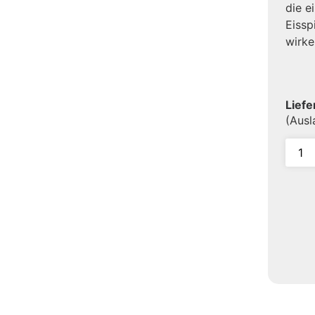
die e
Eissp
wirke
Liefe
(Aus