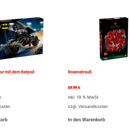
ur mit dem Batpod
Rosenstrauß
59,99
€
t.
inkl. 19 % MwSt.
osten
zzgl.
Versandkosten
korb
In den Warenkorb