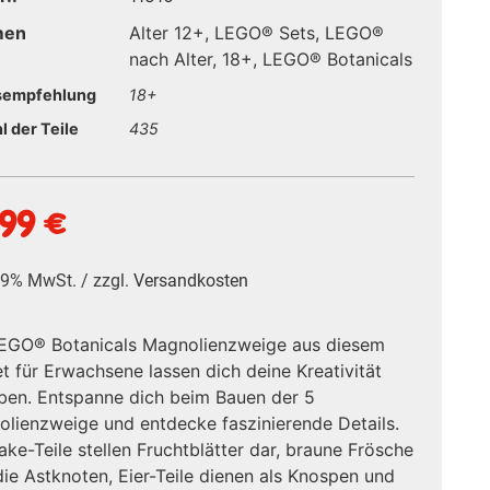
men
Alter 12+
,
LEGO® Sets
,
LEGO®
nach Alter
,
18+
,
LEGO® Botanicals
sempfehlung
18+
l der Teile
435
,99
€
 19% MwSt. / zzgl.
Versandkosten
LEGO® Botanicals Magnolienzweige aus diesem
t für Erwachsene lassen dich deine Kreativität
ben. Entspanne dich beim Bauen der 5
lienzweige und entdecke faszinierende Details.
ke-Teile stellen Fruchtblätter dar, braune Frösche
die Astknoten, Eier-Teile dienen als Knospen und