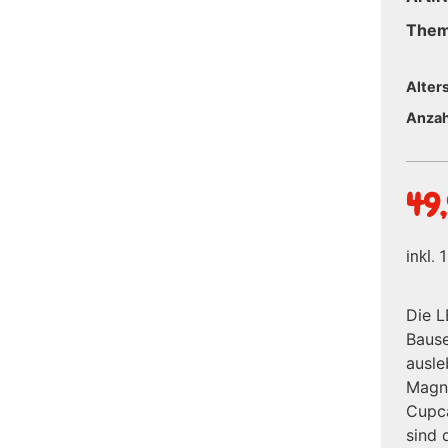
The
Alter
Anzah
49
inkl.
Die 
Bause
ausle
Magno
Cupca
sind 