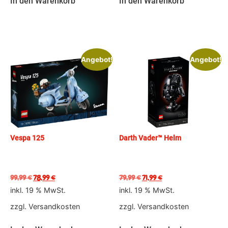
In den Warenkorb
In den Warenkorb
Angebot!
Angebot!
Vespa 125
Darth Vader™ Helm
99,99
€
78,99
€
79,99
€
71,99
€
inkl. 19 % MwSt.
inkl. 19 % MwSt.
zzgl.
Versandkosten
zzgl.
Versandkosten