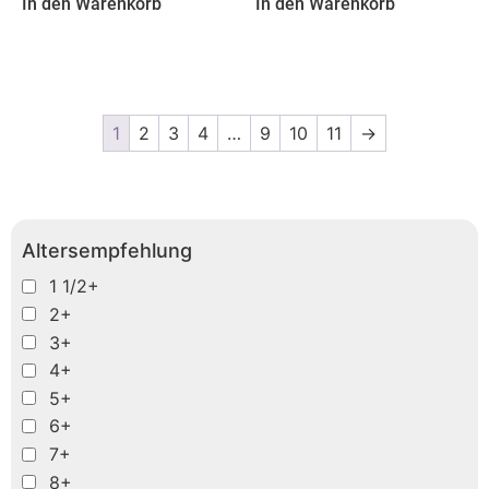
In den Warenkorb
In den Warenkorb
1
2
3
4
…
9
10
11
→
Altersempfehlung
1 1/2+
2+
3+
4+
5+
6+
7+
8+