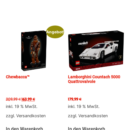
Angebot!
Chewbacca™
Lamborghini Countach 5000
Quattrovalvole
209,99
€
163,99
€
179,99
€
inkl. 19 % MwSt.
inkl. 19 % MwSt.
zzgl.
Versandkosten
zzgl.
Versandkosten
In den Warenkorb
In den Warenkorb