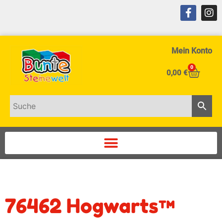
Mein Konto
0
0,00
€
76462 Hogwarts™