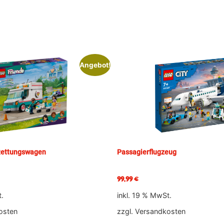
Angebot!
 Rettungswagen
Passagierflugzeug
99,99
€
t.
inkl. 19 % MwSt.
osten
zzgl.
Versandkosten