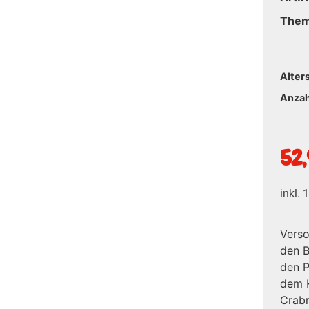
The
Alter
Anzah
52
inkl.
Verso
den B
den P
dem K
Crabm