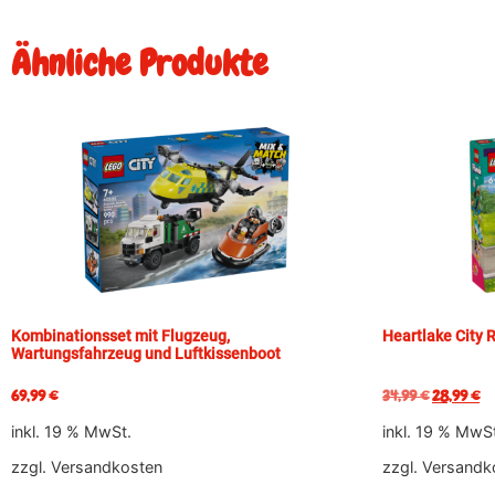
Ähnliche Produkte
Kombinationsset mit Flugzeug,
Heartlake City
Wartungsfahrzeug und Luftkissenboot
69,99
€
34,99
€
28,99
€
inkl. 19 % MwSt.
inkl. 19 % MwS
zzgl.
Versandkosten
zzgl.
Versandk