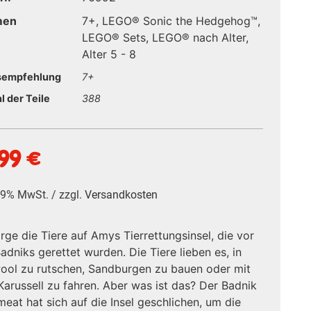
men
7+
,
LEGO® Sonic the Hedgehog™
,
LEGO® Sets
,
LEGO® nach Alter
,
Alter 5 - 8
sempfehlung
7+
l der Teile
388
,99
€
 19% MwSt. / zzgl.
Versandkosten
rge die Tiere auf Amys Tierrettungsinsel, die vor
adniks gerettet wurden. Die Tiere lieben es, in
ool zu rutschen, Sandburgen zu bauen oder mit
arussell zu fahren. Aber was ist das? Der Badnik
eat hat sich auf die Insel geschlichen, um die