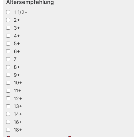
Altersempfehlung
1 1/2+
2+
3+
4+
5+
6+
7+
8+
9+
10+
11+
12+
13+
14+
16+
18+