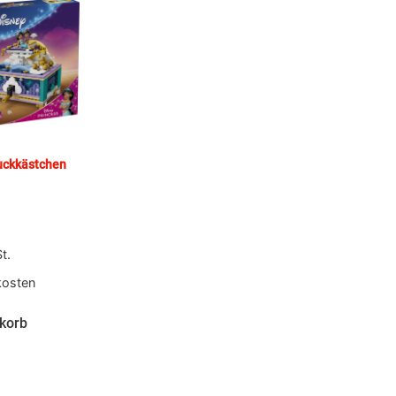
uckkästchen
t.
kosten
korb