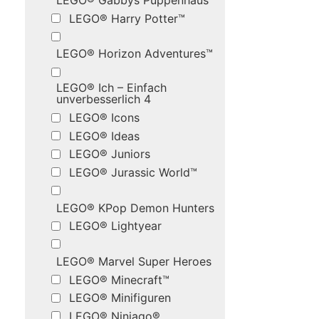
LEGO® Gabbys Puppenhaus
LEGO® Harry Potter™
LEGO® Horizon Adventures™
LEGO® Ich – Einfach
unverbesserlich 4
LEGO® Icons
LEGO® Ideas
LEGO® Juniors
LEGO® Jurassic World™
LEGO® KPop Demon Hunters
LEGO® Lightyear
LEGO® Marvel Super Heroes
LEGO® Minecraft™
LEGO® Minifiguren
LEGO® Ninjago®