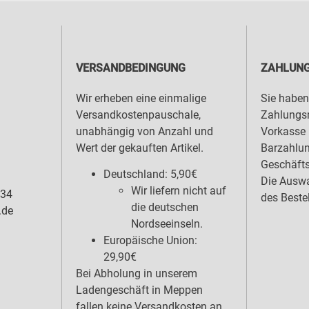
VERSANDBEDINGUNG
ZAHLUNG
Wir erheben eine einmalige
Sie haben
Versandkostenpauschale,
Zahlungsm
unabhängig von Anzahl und
Vorkasse 
Wert der gekauften Artikel.
Barzahlu
Geschäfts
Deutschland: 5,90€
Die Auswa
Wir liefern nicht auf
 34
des Beste
die deutschen
.de
Nordseeinseln.
Europäische Union:
29,90€
Bei Abholung in unserem
Ladengeschäft in Meppen
fallen keine Versandkosten an.