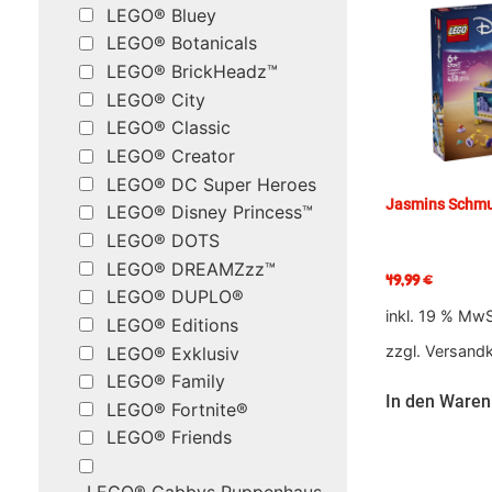
LEGO® Bluey
LEGO® Botanicals
LEGO® BrickHeadz™
LEGO® City
LEGO® Classic
LEGO® Creator
LEGO® DC Super Heroes
Jasmins Schm
LEGO® Disney Princess™
LEGO® DOTS
LEGO® DREAMZzz™
49,99
€
LEGO® DUPLO®
inkl. 19 % MwS
LEGO® Editions
zzgl.
Versand
LEGO® Exklusiv
LEGO® Family
In den Waren
LEGO® Fortnite®
LEGO® Friends