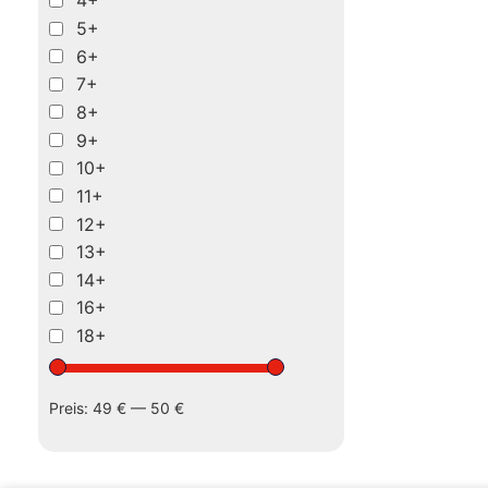
4+
5+
6+
7+
8+
9+
10+
11+
12+
13+
14+
16+
18+
Preis:
49 €
—
50 €