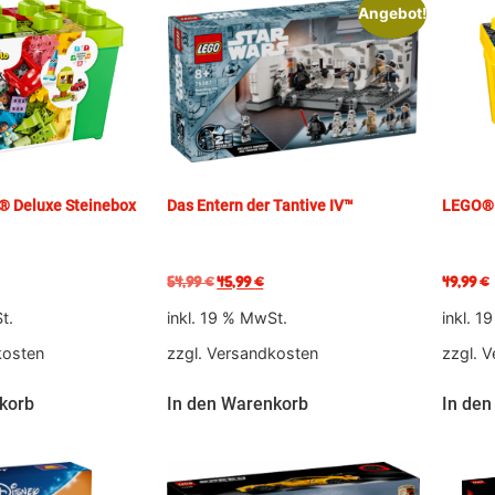
Angebot!
 Deluxe Steinebox
Das Entern der Tantive IV™
LEGO® 
54,99
€
45,99
€
49,99
€
t.
inkl. 19 % MwSt.
inkl. 1
kosten
zzgl.
Versandkosten
zzgl.
V
korb
In den Warenkorb
In den