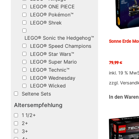
LEGO® ONE PIECE
LEGO® Pokémon™
LEGO® Shrek
LEGO® Sonic the Hedgehog™
Sonne Erde Mo
LEGO® Speed Champions
LEGO® Star Wars™
LEGO® Super Mario
79,99
€
LEGO® Technic™
inkl. 19 % MwS
LEGO® Wednesday
zzgl.
Versand
LEGO® Wicked
Seltene Sets
In den Waren
Altersempfehlung
1 1/2+
2+
3+