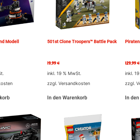
nd Modell
501st Clone Troopers™ Battle Pack
Piraten
19,99
€
129,99
€
t.
inkl. 19 % MwSt.
inkl. 1
kosten
zzgl.
Versandkosten
zzgl.
V
korb
In den Warenkorb
In den