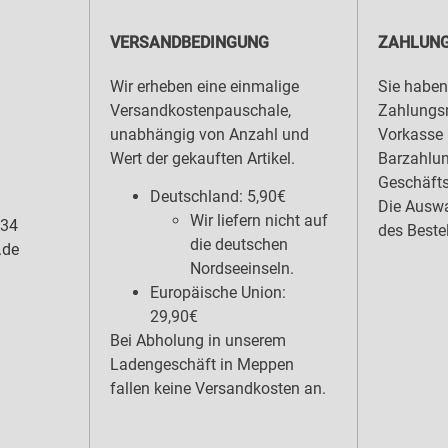
VERSANDBEDINGUNG
ZAHLUNG
Wir erheben eine einmalige
Sie haben
Versandkostenpauschale,
Zahlungsm
unabhängig von Anzahl und
Vorkasse 
Wert der gekauften Artikel.
Barzahlu
Geschäfts
Deutschland: 5,90€
Die Auswa
Wir liefern nicht auf
 34
des Beste
die deutschen
.de
Nordseeinseln.
Europäische Union:
29,90€
Bei Abholung in unserem
Ladengeschäft in Meppen
fallen keine Versandkosten an.