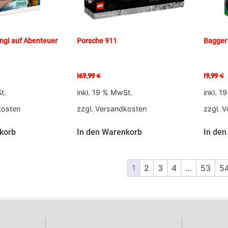
ngi auf Abenteuer
Porsche 911
Bagger 
169,99
€
19,99
€
t.
inkl. 19 % MwSt.
inkl. 1
kosten
zzgl.
Versandkosten
zzgl.
V
korb
In den Warenkorb
In den
1
2
3
4
…
53
5