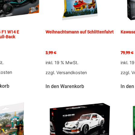
 F1 W14 E
Weihnachtsmann auf Schlittenfahrt
Kawasa
ull-Back
3,99
€
79,99
€
t.
inkl. 19 % MwSt.
inkl. 1
kosten
zzgl.
Versandkosten
zzgl.
V
korb
In den Warenkorb
In den