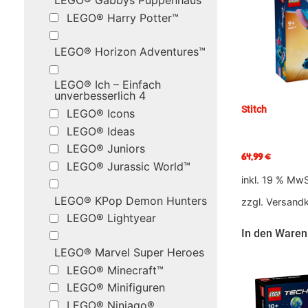
LEGO® Gabbys Puppenhaus
LEGO® Harry Potter™
LEGO® Horizon Adventures™
LEGO® Ich – Einfach
unverbesserlich 4
Stitch
LEGO® Icons
LEGO® Ideas
LEGO® Juniors
64,99
€
LEGO® Jurassic World™
inkl. 19 % MwS
LEGO® KPop Demon Hunters
zzgl.
Versand
LEGO® Lightyear
In den Waren
LEGO® Marvel Super Heroes
LEGO® Minecraft™
LEGO® Minifiguren
LEGO® Ninjago®