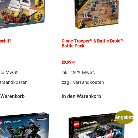
schiff
Clone Trooper™ & Battle Droid™
Battle Pack
29,99
€
9 % MwSt.
inkl. 19 % MwSt.
ersandkosten
zzgl.
Versandkosten
 Warenkorb
In den Warenkorb
Angebot!