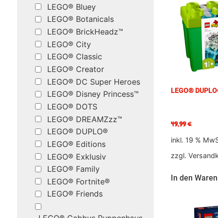
LEGO® Bluey
LEGO® Botanicals
LEGO® BrickHeadz™
LEGO® City
LEGO® Classic
LEGO® Creator
LEGO® DC Super Heroes
LEGO® DUPLO®
LEGO® Disney Princess™
LEGO® DOTS
LEGO® DREAMZzz™
49,99
€
LEGO® DUPLO®
inkl. 19 % MwS
LEGO® Editions
zzgl.
Versand
LEGO® Exklusiv
LEGO® Family
In den Waren
LEGO® Fortnite®
LEGO® Friends