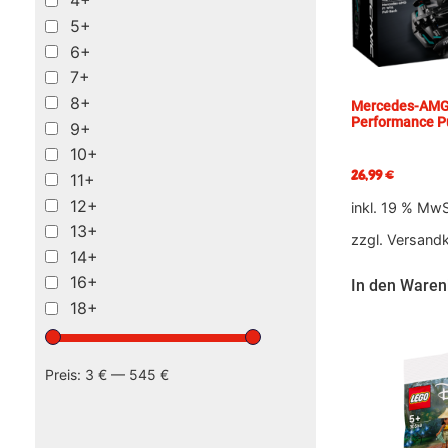
4+
5+
6+
7+
8+
Mercedes-AMG
Performance P
9+
10+
26,99
€
11+
12+
inkl. 19 % MwS
13+
zzgl.
Versand
14+
16+
In den Waren
18+
Preis:
3 €
—
545 €