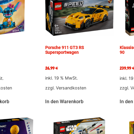
Porsche 911 GT3 RS
Klassis
Supersportwagen
90
26,99
€
239,99
inkl. 19 % MwSt.
t.
inkl. 1
zzgl.
Versandkosten
kosten
zzgl.
V
In den Warenkorb
korb
In den