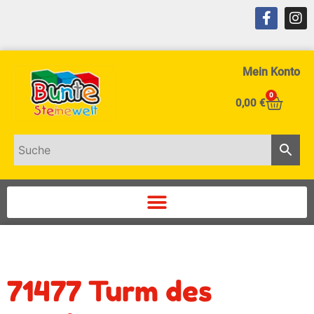
Mein Konto
0
0,00
€
71477 Turm des