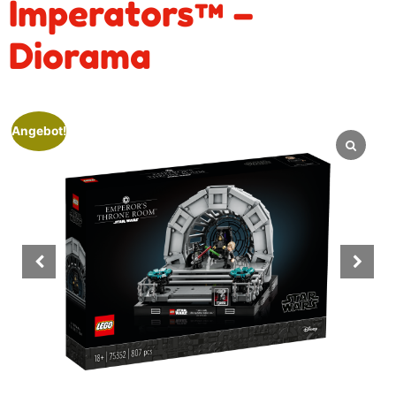
Imperators™ –
Diorama
Angebot!