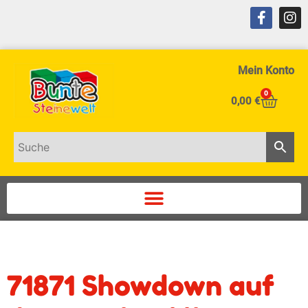
Mein Konto
0
0,00
€
71871 Showdown auf