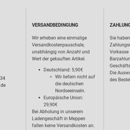
VERSANDBEDINGUNG
ZAHLUNG
Wir erheben eine einmalige
Sie haben
Versandkostenpauschale,
Zahlungsm
unabhängig von Anzahl und
Vorkasse 
Wert der gekauften Artikel.
Barzahlu
Geschäfts
Deutschland: 5,90€
Die Auswa
Wir liefern nicht auf
 34
des Beste
die deutschen
.de
Nordseeinseln.
Europäische Union:
29,90€
Bei Abholung in unserem
Ladengeschäft in Meppen
fallen keine Versandkosten an.