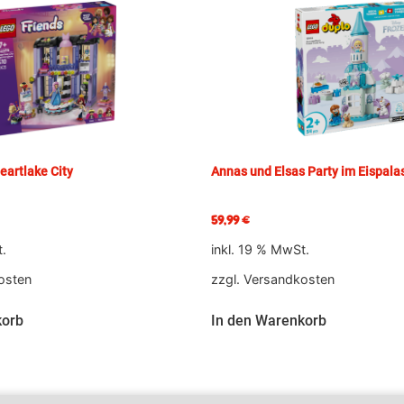
artlake City
Annas und Elsas Party im Eispala
59,99
€
t.
inkl. 19 % MwSt.
osten
zzgl.
Versandkosten
korb
In den Warenkorb