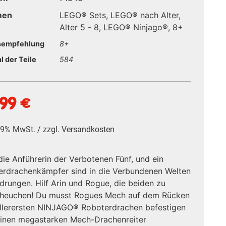
men
LEGO® Sets
,
LEGO® nach Alter
,
Alter 5 - 8
,
LEGO® Ninjago®
,
8+
sempfehlung
8+
l der Teile
584
,99
€
 19% MwSt. / zzgl.
Versandkosten
die Anführerin der Verbotenen Fünf, und ein
erdrachenkämpfer sind in die Verbundenen Welten
drungen. Hilf Arin und Rogue, die beiden zu
cheuchen! Du musst Rogues Mech auf dem Rücken
llerersten NINJAGO® Roboterdrachen befestigen
inen megastarken Mech-Drachenreiter