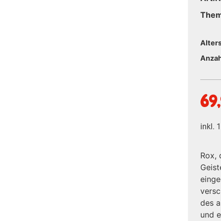
The
Alter
Anzah
69
inkl.
Rox, 
Geist
einge
vers
des a
und e