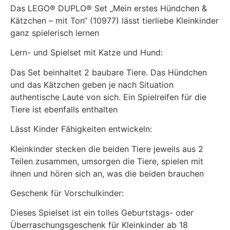
Das LEGO® DUPLO® Set „Mein erstes Hündchen &
Kätzchen – mit Ton“ (10977) lässt tierliebe Kleinkinder
ganz spielerisch lernen
Lern- und Spielset mit Katze und Hund:
Das Set beinhaltet 2 baubare Tiere. Das Hündchen
und das Kätzchen geben je nach Situation
authentische Laute von sich. Ein Spielreifen für die
Tiere ist ebenfalls enthalten
Lässt Kinder Fähigkeiten entwickeln:
Kleinkinder stecken die beiden Tiere jeweils aus 2
Teilen zusammen, umsorgen die Tiere, spielen mit
ihnen und hören sich an, was die beiden brauchen
Geschenk für Vorschulkinder:
Dieses Spielset ist ein tolles Geburtstags- oder
Überraschungsgeschenk für Kleinkinder ab 18