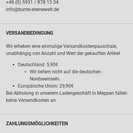
+49 (0) 5931 / 878 13 34
info@bunte-steinewelt.de
VERSANDBEDINGUNG
Wir erheben eine einmalige Versandkostenpauschale,
unabhängig von Anzahl und Wert der gekauften Artikel.
Deutschland: 5,90€
Wir liefern nicht auf die deutschen
Nordseeinseln.
Europäische Union: 29,90€
Bei Abholung in unserem Ladengeschäft in Meppen fallen
keine Versandkosten an.
ZAHLUNGSMÖGLICHKEITEN