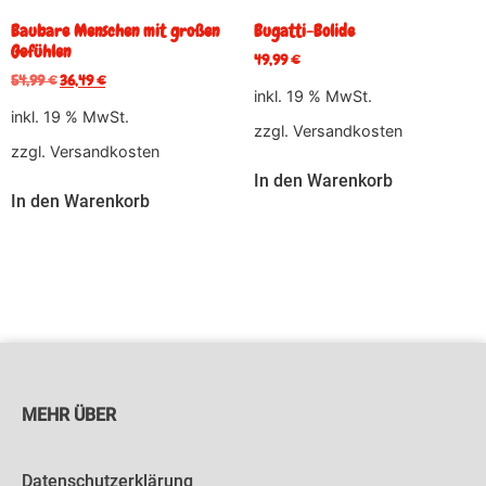
Baubare Menschen mit großen
Bugatti-Bolide
Gefühlen
49,99
€
54,99
€
36,49
€
inkl. 19 % MwSt.
inkl. 19 % MwSt.
zzgl.
Versandkosten
zzgl.
Versandkosten
In den Warenkorb
In den Warenkorb
MEHR ÜBER
Datenschutzerklärung