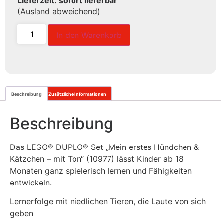
Lieferzeit: sofort lieferbar
(Ausland abweichend)
In den Warenkorb
Beschreibung
Zusätzliche Informationen
Beschreibung
Das
LEGO® DUPLO®
Set „Mein erstes Hündchen &
Kätzchen – mit Ton“ (10977) lässt Kinder ab 18
Monaten ganz spielerisch lernen und Fähigkeiten
entwickeln.
Lernerfolge mit niedlichen Tieren, die Laute von sich
geben