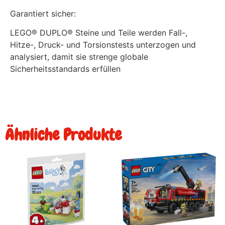
Garantiert sicher:
LEGO® DUPLO® Steine und Teile werden Fall-,
Hitze-, Druck- und Torsionstests unterzogen und
analysiert, damit sie strenge globale
Sicherheitsstandards erfüllen
Ähnliche Produkte