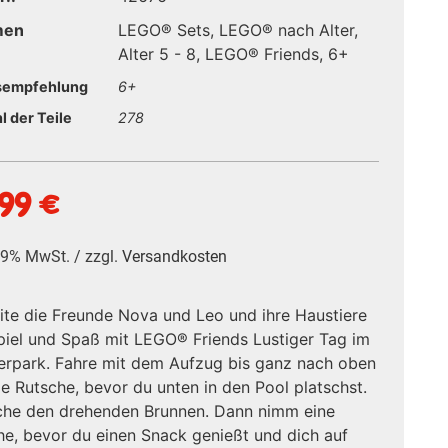
men
LEGO® Sets
,
LEGO® nach Alter
,
Alter 5 - 8
,
LEGO® Friends
,
6+
sempfehlung
6+
l der Teile
278
,99
€
 19% MwSt. / zzgl.
Versandkosten
ite die Freunde Nova und Leo und ihre Haustiere
piel und Spaß mit LEGO® Friends Lustiger Tag im
rpark. Fahre mit dem Aufzug bis ganz nach oben
ie Rutsche, bevor du unten in den Pool platschst.
che den drehenden Brunnen. Dann nimm eine
e, bevor du einen Snack genießt und dich auf