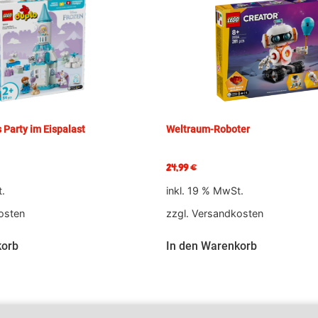
 Party im Eispalast
Weltraum-Roboter
24,99
€
t.
inkl. 19 % MwSt.
osten
zzgl.
Versandkosten
korb
In den Warenkorb