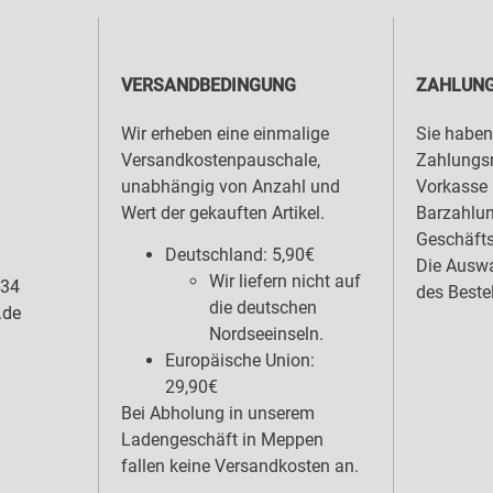
VERSANDBEDINGUNG
ZAHLUNG
Wir erheben eine einmalige
Sie haben
Versandkostenpauschale,
Zahlungsm
unabhängig von Anzahl und
Vorkasse 
Wert der gekauften Artikel.
Barzahlu
Geschäfts
Deutschland: 5,90€
Die Auswa
Wir liefern nicht auf
 34
des Beste
die deutschen
.de
Nordseeinseln.
Europäische Union:
29,90€
Bei Abholung in unserem
Ladengeschäft in Meppen
fallen keine Versandkosten an.