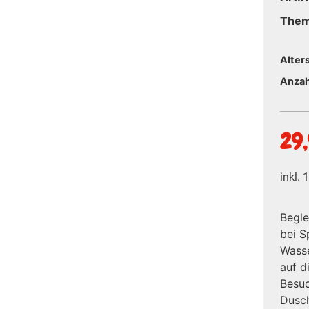
The
Alter
Anzah
29
inkl.
Begle
bei S
Wasse
auf d
Besu
Dusch