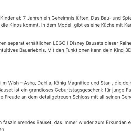
Kinder ab 7 Jahren ein Geheimnis lüften. Das Bau- und Spi
n die Kinos kommt. In dem Modell gibt es eine Küche mit K
en separat erhältlichen LEGO ǀ Disney Bausets dieser Reih
ntuitives Bauerlebnis. Mit den Funktionen kann dein Kind 
lm Wish – Asha, Dahlia, König Magnifico und Star–, die de
Bauset ist ein grandioses Geburtstagsgeschenk für junge F
 Freude an dem detailgetreuen Schloss mit all seinen Geh
n faszinierendes Bauset, das immer wieder zum Erkunden ein
en