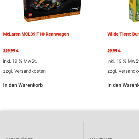
McLaren MCL39 F1® Rennwagen
Wilde Tiere: Bun
229,99
€
29,99
€
inkl. 19 % MwSt.
inkl. 19 % MwS
zzgl.
Versandkosten
zzgl.
Versandk
In den Warenkorb
In den Waren