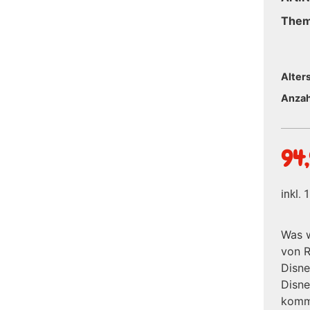
The
Alter
Anzah
94
inkl.
Was w
von R
Disne
Disne
kommt