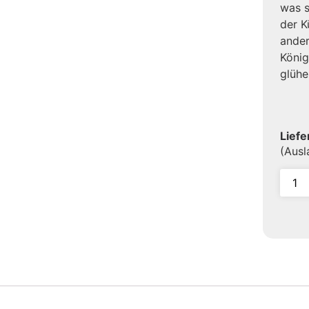
was s
der K
ande
Köni
glühe
Liefe
(Aus