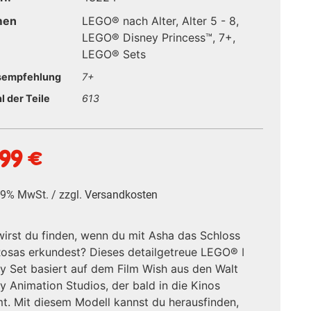
men
LEGO® nach Alter
,
Alter 5 - 8
,
LEGO® Disney Princess™
,
7+
,
LEGO® Sets
sempfehlung
7+
l der Teile
613
,99
€
 19% MwSt. / zzgl.
Versandkosten
irst du finden, wenn du mit Asha das Schloss
osas erkundest? Dieses detailgetreue LEGO® ǀ
y Set basiert auf dem Film Wish aus den Walt
y Animation Studios, der bald in die Kinos
. Mit diesem Modell kannst du herausfinden,