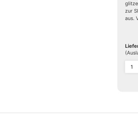
glitz
zur S
aus. 
Liefe
(Aus