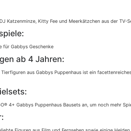
en DJ Katzenminze, Kitty Fee und Meerkätzchen aus der TV
spiele:
he für Gabbys Geschenke
en ab 4 Jahren:
 Tierfiguren aus Gabbys Puppenhaus ist ein facettenreiches
elsets:
O® 4+ Gabbys Puppenhaus
Bausets an, um noch mehr Spi
:
liebte Figuren aus Film und Fernsehen sowie einige Helden 