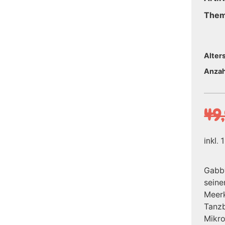
The
Alter
Anzah
49
inkl.
Gabby
sein
Meerk
Tanzb
Mikro