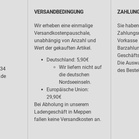
VERSANDBEDINGUNG
ZAHLUNG
Wir erheben eine einmalige
Sie haben
Versandkostenpauschale,
Zahlungsm
unabhängig von Anzahl und
Vorkasse 
Wert der gekauften Artikel.
Barzahlu
Geschäfts
Deutschland: 5,90€
Die Auswa
Wir liefern nicht auf
 34
des Beste
die deutschen
.de
Nordseeinseln.
Europäische Union:
29,90€
Bei Abholung in unserem
Ladengeschäft in Meppen
fallen keine Versandkosten an.