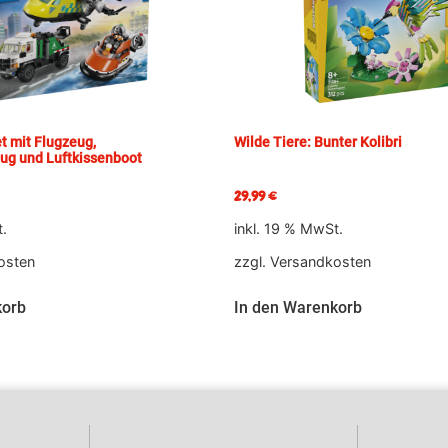
t mit Flugzeug,
Wilde Tiere: Bunter Kolibri
ug und Luftkissenboot
29,99
€
t.
inkl. 19 % MwSt.
osten
zzgl.
Versandkosten
korb
In den Warenkorb