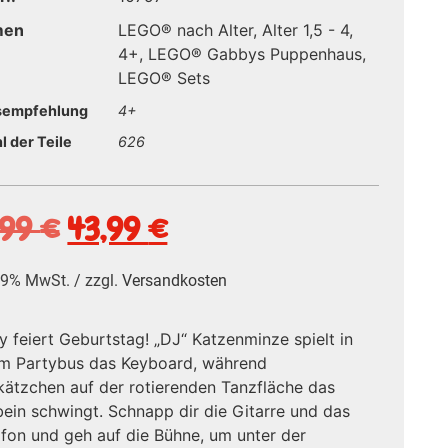
men
LEGO® nach Alter
,
Alter 1,5 - 4
,
4+
,
LEGO® Gabbys Puppenhaus
,
LEGO® Sets
sempfehlung
4+
l der Teile
626
,99
€
43,99
€
 19% MwSt. / zzgl.
Versandkosten
 feiert Geburtstag! „DJ“ Katzenminze spielt in
em Partybus das Keyboard, während
ätzchen auf der rotierenden Tanzfläche das
ein schwingt. Schnapp dir die Gitarre und das
fon und geh auf die Bühne, um unter der