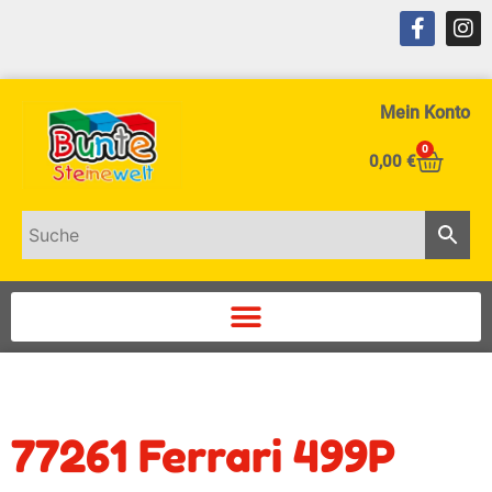
Mein Konto
0
0,00
€
77261 Ferrari 499P