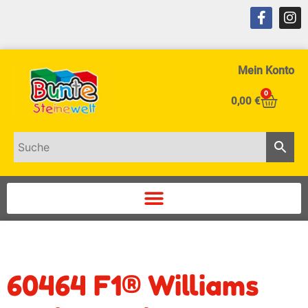
Mein Konto
0
0,00
€
60464 F1® Williams