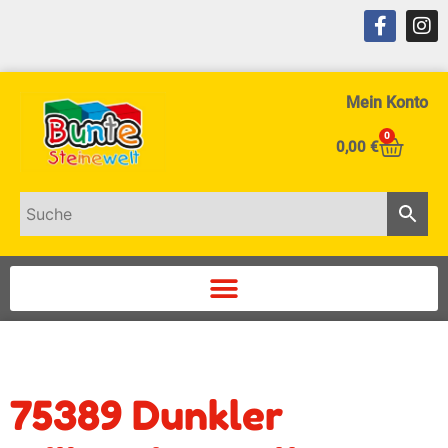
Mein Konto
0
0,00
€
75389 Dunkler