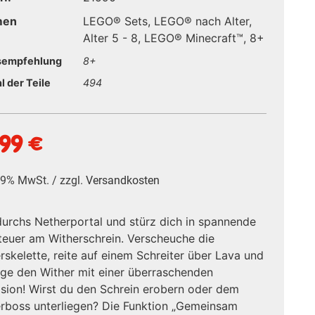
men
LEGO® Sets
,
LEGO® nach Alter
,
Alter 5 - 8
,
LEGO® Minecraft™
,
8+
sempfehlung
8+
l der Teile
494
,99
€
 19% MwSt. / zzgl.
Versandkosten
urchs Netherportal und stürz dich in spannende
euer am Witherschrein. Verscheuche die
rskelette, reite auf einem Schreiter über Lava und
ge den Wither mit einer überraschenden
sion! Wirst du den Schrein erobern oder dem
rboss unterliegen? Die Funktion „Gemeinsam