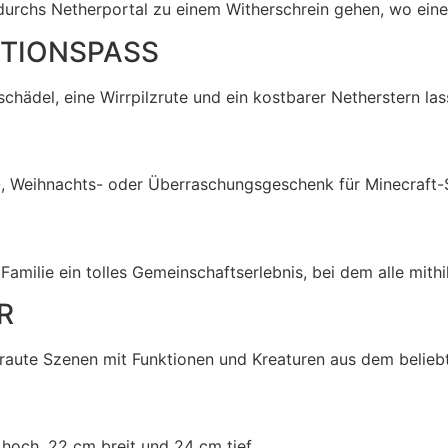
 durchs Netherportal zu einem Witherschrein gehen, wo eine
CTIONSPASS
schädel, eine Wirrpilzrute und ein kostbarer Netherstern las
-, Weihnachts- oder Überraschungsgeschenk für Minecraft-
milie ein tolles Gemeinschaftserlebnis, bei dem alle mith
R
traute Szenen mit Funktionen und Kreaturen aus dem beliebt
 hoch, 22 cm breit und 24 cm tief