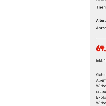
The
Alter
Anzah
64
inkl.
Geh d
Abent
Withe
erzeu
Explo
Withe