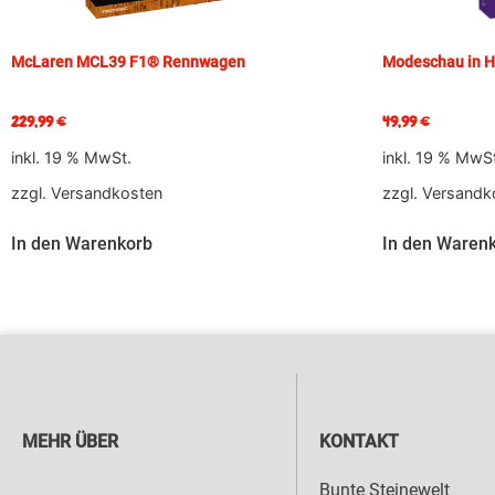
McLaren MCL39 F1® Rennwagen
Modeschau in He
229,99
€
49,99
€
inkl. 19 % MwSt.
inkl. 19 % MwS
zzgl.
Versandkosten
zzgl.
Versandk
In den Warenkorb
In den Waren
MEHR ÜBER
KONTAKT
Bunte Steinewelt