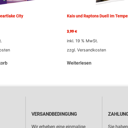
artlake City
Kais und Raptons Duell im Tempe
3,99
€
t.
inkl. 19 % MwSt.
osten
zzgl.
Versandkosten
korb
Weiterlesen
VERSANDBEDINGUNG
ZAHLUNG
Wir erheben eine einmalige
Sie haben