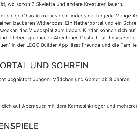
d, wo schon 2 Skelette und andere Kreaturen lauern.
tet einige Charaktere aus dem Videospiel für jede Menge A
 einen baubaren Witherboss. Ein Netherportal und ein Schr
wecken das Videospiel zum Leben. Kinder können sich auf e
r und erleben spannende Abenteuer. Deshalb ist dieses Set e
uen“ in der LEGO Builder App lässt Freunde und die Famili
PORTAL UND SCHREIN
uset begeistert Jungen, Mädchen und Gamer ab 8 Jahren
dich auf Abenteuer mit dem Karmesinkrieger und mehreren K
ENSPIELE