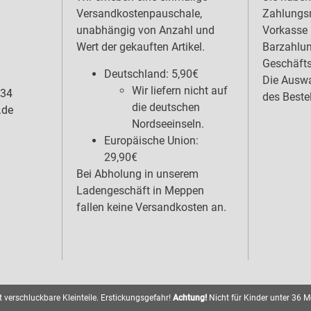
Versandkostenpauschale,
Zahlungsm
unabhängig von Anzahl und
Vorkasse 
Wert der gekauften Artikel.
Barzahlu
Geschäfts
Deutschland: 5,90€
Die Auswa
Wir liefern nicht auf
 34
des Beste
die deutschen
.de
Nordseeinseln.
Europäische Union:
29,90€
Bei Abholung in unserem
Ladengeschäft in Meppen
fallen keine Versandkosten an.
 verschluckbare Kleinteile. Erstickungsgefahr!
Achtung!
Nicht für Kinder unter 36 M