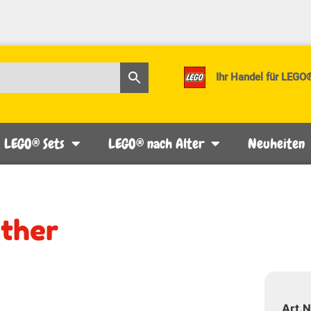
Ihr Handel für LEGO
LEGO® Sets
LEGO® nach Alter
Neuheiten
ither
Art.N