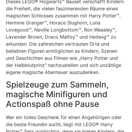
Dieses LEGO® Hogwarts™ Bauset verschafft Kindern
die Freiheit, die vielen faszinierenden Räume eines
magischen Schlosses zusammen mit Harry Potter™,
Hermine Granger™, Horace Slughorn, Luna
Lovegood™, Neville Longbottom™, Ron Weasley™,
Lavender Brown, Draco Malfoy™ und Hedwig™ zu
erkunden. Die zahlreichen vertrauten Orte und
beliebten Figuren ermöglichen es Kindern, Szenen
und Geschichten aus Filmen wie „Harry Potter und
der Halbblutprinz“ nachzustellen und sich unzählige
eigene magische Abenteuer auszudenken.
Spielzeuge zum Sammeln,
magische Minifiguren und
Actionspaß ohne Pause
Wer ein tolles Geschenk für einen Angehörigen oder
die beste Freundin sucht, liegt mit LEGO® Harry
Potter™ Sets goldrichtig, denn sie bieten Kindern, die