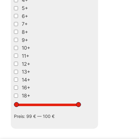
4+
5+
6+
7+
8+
9+
10+
11+
12+
13+
14+
16+
18+
Preis:
99 €
—
100 €