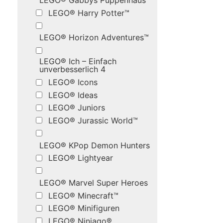
LEGO® Gabbys Puppenhaus
LEGO® Harry Potter™
LEGO® Horizon Adventures™
LEGO® Ich – Einfach
unverbesserlich 4
LEGO® Icons
LEGO® Ideas
LEGO® Juniors
LEGO® Jurassic World™
LEGO® KPop Demon Hunters
LEGO® Lightyear
LEGO® Marvel Super Heroes
LEGO® Minecraft™
LEGO® Minifiguren
LEGO® Ninjago®