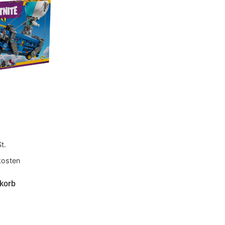
t.
kosten
korb