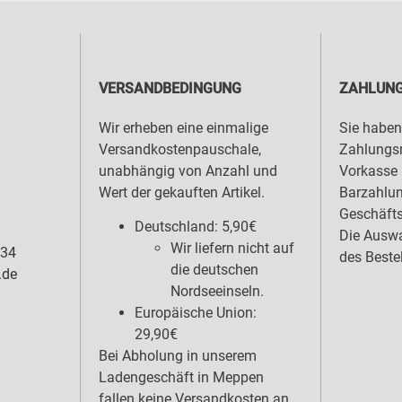
VERSANDBEDINGUNG
ZAHLUNG
Wir erheben eine einmalige
Sie haben
Versandkostenpauschale,
Zahlungsm
unabhängig von Anzahl und
Vorkasse 
Wert der gekauften Artikel.
Barzahlu
Geschäfts
Deutschland: 5,90€
Die Auswa
Wir liefern nicht auf
 34
des Beste
die deutschen
.de
Nordseeinseln.
Europäische Union:
29,90€
Bei Abholung in unserem
Ladengeschäft in Meppen
fallen keine Versandkosten an.