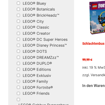
LEGO® Bluey
LEGO® Botanicals
LEGO® BrickHeadz™
LEGO® City
LEGO® Classic
LEGO® Creator
LEGO® DC Super Heroes
Schlachtenbus
LEGO® Disney Princess™
LEGO® DOTS
LEGO® DREAMZzz™
99,99
€
LEGO® DUPLO®
inkl. 19 % MwS
LEGO® Editions
zzgl.
Versand
LEGO® Exklusiv
LEGO® Family
In den Waren
LEGO® Fortnite®
LEGO® Friends