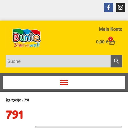
Mein Konto
0
0,00
€
Startseite
»
791
791