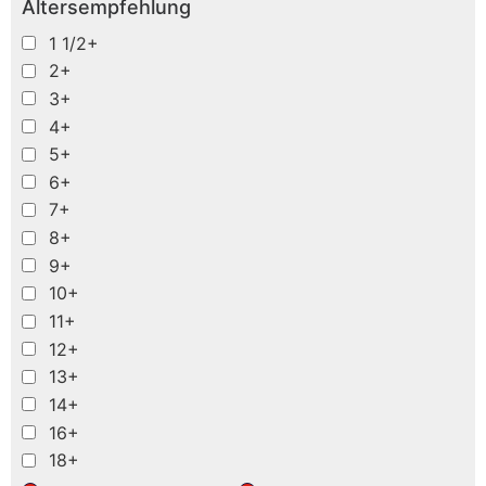
Altersempfehlung
1 1/2+
2+
3+
4+
5+
6+
7+
8+
9+
10+
11+
12+
13+
14+
16+
18+