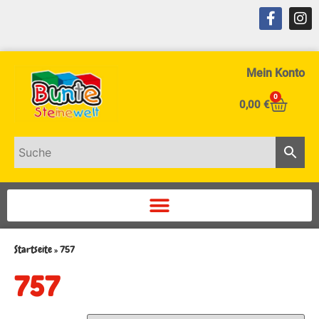
Mein Konto
0
0,00
€
Startseite
»
757
757