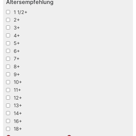
Altersempfehlung
1 1/2+
2+
3+
4+
5+
6+
7+
8+
9+
10+
11+
12+
13+
14+
16+
18+