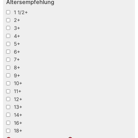
Altersempfehlung
1 1/2+
2+
3+
4+
5+
6+
7+
8+
9+
10+
11+
12+
13+
14+
16+
18+