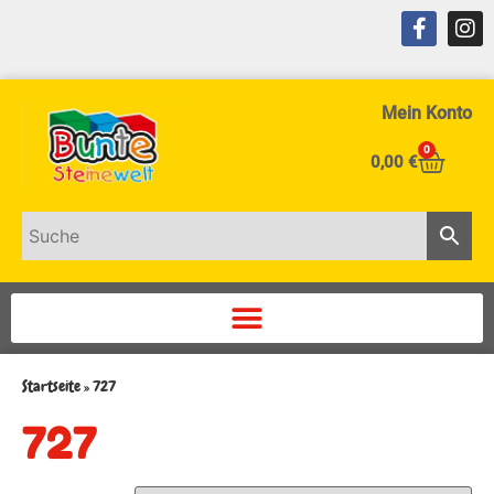
Mein Konto
0
0,00
€
Startseite
»
727
727