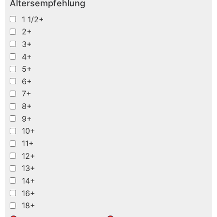
Altersempfehlung
1 1/2+
2+
3+
4+
5+
6+
7+
8+
9+
10+
11+
12+
13+
14+
16+
18+