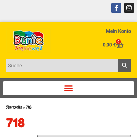
Mein Konto
0
0,00
€
Startseite
»
718
718