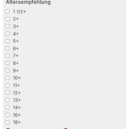
Altersempfehlung
1 1/2+
2+
3+
4+
5+
6+
7+
8+
9+
10+
11+
12+
13+
14+
16+
18+