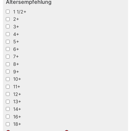
Altersempfehlung
1 1/2+
2+
3+
4+
5+
6+
7+
8+
9+
10+
11+
12+
13+
14+
16+
18+