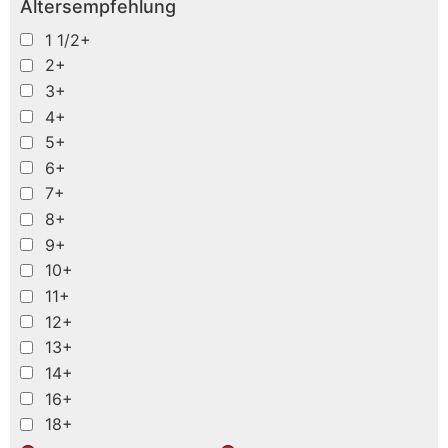
Altersempfehlung
1 1/2+
2+
3+
4+
5+
6+
7+
8+
9+
10+
11+
12+
13+
14+
16+
18+