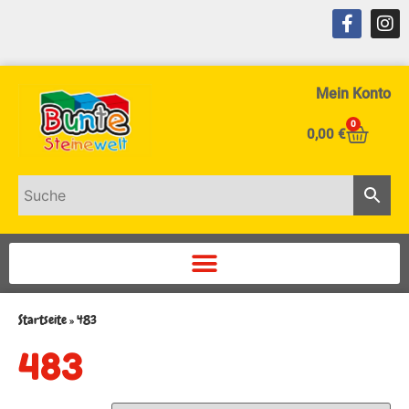
Mein Konto
0
0,00
€
Startseite
»
483
483