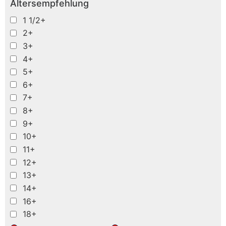
Altersempfehlung
1 1/2+
2+
3+
4+
5+
6+
7+
8+
9+
10+
11+
12+
13+
14+
16+
18+