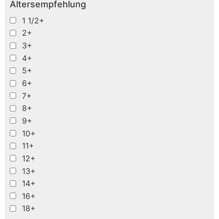
Altersempfehlung
1 1/2+
2+
3+
4+
5+
6+
7+
8+
9+
10+
11+
12+
13+
14+
16+
18+