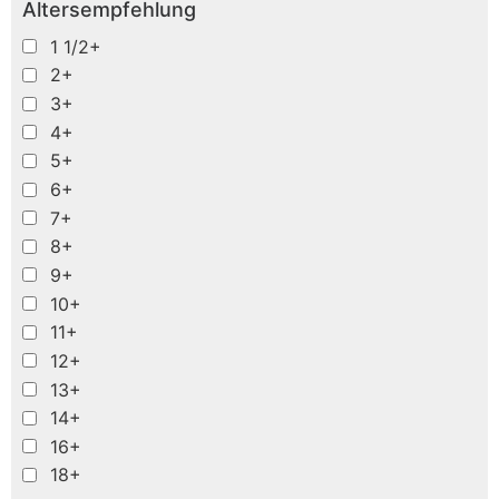
Altersempfehlung
1 1/2+
2+
3+
4+
5+
6+
7+
8+
9+
10+
11+
12+
13+
14+
16+
18+