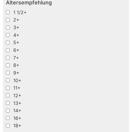
Altersempfehlung
1 1/2+
2+
3+
4+
5+
6+
7+
8+
9+
10+
11+
12+
13+
14+
16+
18+