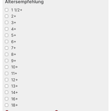
Altersempfehlung
1 1/2+
2+
3+
4+
5+
6+
7+
8+
9+
10+
11+
12+
13+
14+
16+
18+