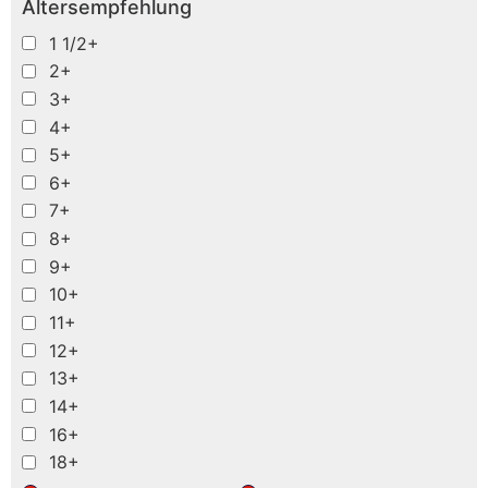
Altersempfehlung
1 1/2+
2+
3+
4+
5+
6+
7+
8+
9+
10+
11+
12+
13+
14+
16+
18+