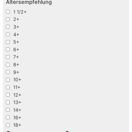
Altersempfehlung
1 1/2+
2+
3+
4+
5+
6+
7+
8+
9+
10+
11+
12+
13+
14+
16+
18+