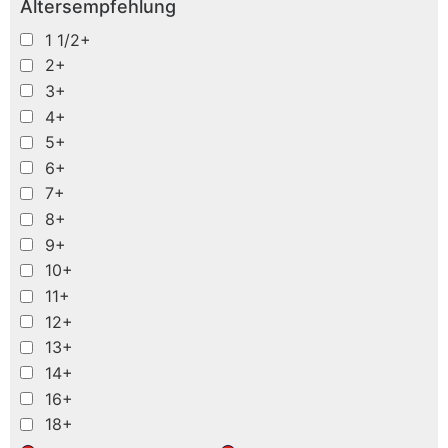
Altersempfehlung
1 1/2+
2+
3+
4+
5+
6+
7+
8+
9+
10+
11+
12+
13+
14+
16+
18+