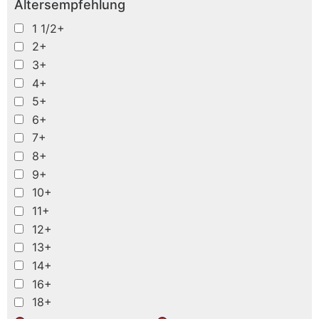
Altersempfehlung
1 1/2+
2+
3+
4+
5+
6+
7+
8+
9+
10+
11+
12+
13+
14+
16+
18+