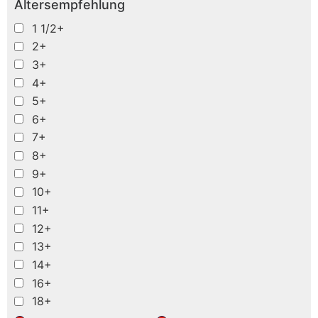
Altersempfehlung
1 1/2+
2+
3+
4+
5+
6+
7+
8+
9+
10+
11+
12+
13+
14+
16+
18+