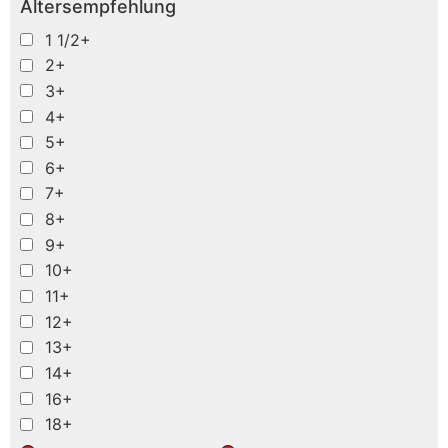
Altersempfehlung
1 1/2+
2+
3+
4+
5+
6+
7+
8+
9+
10+
11+
12+
13+
14+
16+
18+