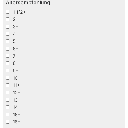
Altersempfehlung
1 1/2+
2+
3+
4+
5+
6+
7+
8+
9+
10+
11+
12+
13+
14+
16+
18+