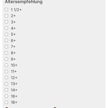
Altersempfehlung
1 1/2+
2+
3+
4+
5+
6+
7+
8+
9+
10+
11+
12+
13+
14+
16+
18+