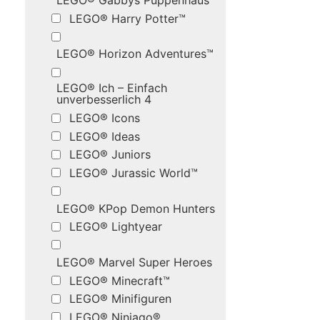
LEGO® Gabbys Puppenhaus
LEGO® Harry Potter™
LEGO® Horizon Adventures™
LEGO® Ich – Einfach
unverbesserlich 4
LEGO® Icons
LEGO® Ideas
LEGO® Juniors
LEGO® Jurassic World™
LEGO® KPop Demon Hunters
LEGO® Lightyear
LEGO® Marvel Super Heroes
LEGO® Minecraft™
LEGO® Minifiguren
LEGO® Ninjago®