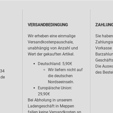
VERSANDBEDINGUNG
ZAHLUNG
Wir erheben eine einmalige
Sie haben
Versandkostenpauschale,
Zahlungsm
unabhängig von Anzahl und
Vorkasse 
Wert der gekauften Artikel.
Barzahlu
Geschäfts
Deutschland: 5,90€
Die Auswa
Wir liefern nicht auf
 34
des Beste
die deutschen
.de
Nordseeinseln.
Europäische Union:
29,90€
Bei Abholung in unserem
Ladengeschäft in Meppen
fallen keine Versandkosten an.