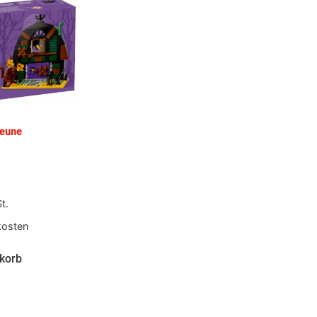
heune
t.
kosten
korb