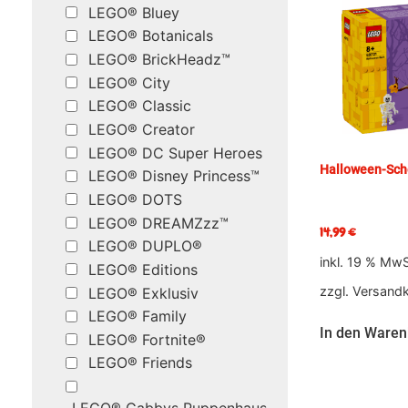
LEGO® Bluey
LEGO® Botanicals
LEGO® BrickHeadz™
LEGO® City
LEGO® Classic
LEGO® Creator
LEGO® DC Super Heroes
Halloween-Sc
LEGO® Disney Princess™
LEGO® DOTS
LEGO® DREAMZzz™
14,99
€
LEGO® DUPLO®
inkl. 19 % MwS
LEGO® Editions
zzgl.
Versand
LEGO® Exklusiv
LEGO® Family
In den Waren
LEGO® Fortnite®
LEGO® Friends