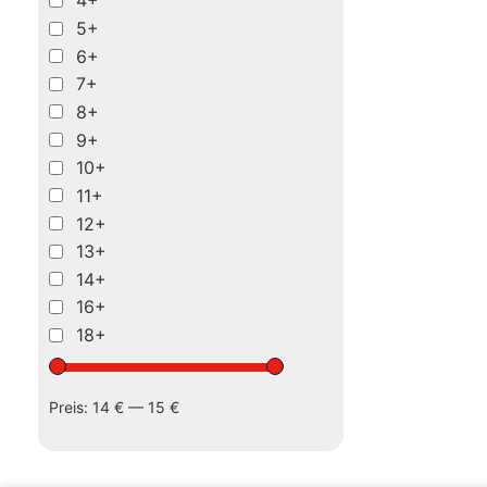
4+
5+
6+
7+
8+
9+
10+
11+
12+
13+
14+
16+
18+
Preis:
14 €
—
15 €