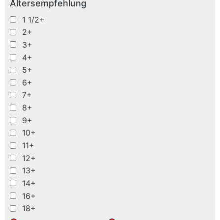
Altersempfehlung
1 1/2+
2+
3+
4+
5+
6+
7+
8+
9+
10+
11+
12+
13+
14+
16+
18+