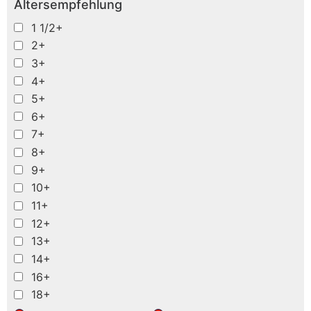
Altersempfehlung
1 1/2+
2+
3+
4+
5+
6+
7+
8+
9+
10+
11+
12+
13+
14+
16+
18+