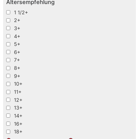
Altersempfehlung
1 1/2+
2+
3+
4+
5+
6+
7+
8+
9+
10+
11+
12+
13+
14+
16+
18+