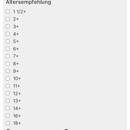
Altersempfehlung
1 1/2+
2+
3+
4+
5+
6+
7+
8+
9+
10+
11+
12+
13+
14+
16+
18+