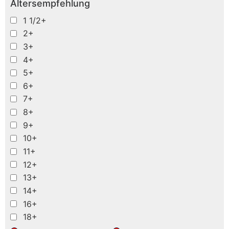
Altersempfehlung
1 1/2+
2+
3+
4+
5+
6+
7+
8+
9+
10+
11+
12+
13+
14+
16+
18+