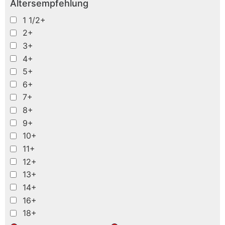
Altersempfehlung
1 1/2+
2+
3+
4+
5+
6+
7+
8+
9+
10+
11+
12+
13+
14+
16+
18+