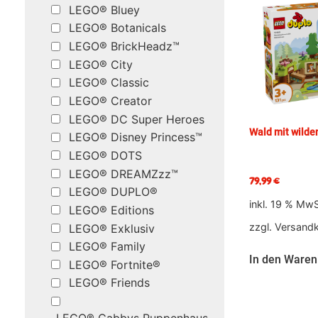
LEGO® Bluey
LEGO® Botanicals
LEGO® BrickHeadz™
LEGO® City
LEGO® Classic
LEGO® Creator
LEGO® DC Super Heroes
Wald mit wilde
LEGO® Disney Princess™
LEGO® DOTS
LEGO® DREAMZzz™
79,99
€
LEGO® DUPLO®
inkl. 19 % MwS
LEGO® Editions
zzgl.
Versand
LEGO® Exklusiv
LEGO® Family
In den Waren
LEGO® Fortnite®
LEGO® Friends