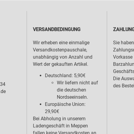
VERSANDBEDINGUNG
ZAHLUNG
Wir erheben eine einmalige
Sie haben
Versandkostenpauschale,
Zahlungsm
unabhängig von Anzahl und
Vorkasse 
Wert der gekauften Artikel.
Barzahlu
Geschäfts
Deutschland: 5,90€
Die Auswa
Wir liefern nicht auf
 34
des Beste
die deutschen
.de
Nordseeinseln.
Europäische Union:
29,90€
Bei Abholung in unserem
Ladengeschäft in Meppen
fallen keine Versandkosten an.