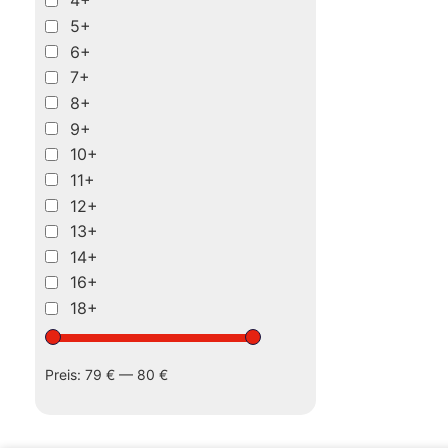
4+
5+
6+
7+
8+
9+
10+
11+
12+
13+
14+
16+
18+
Preis:
79 €
—
80 €