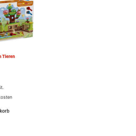
n Tieren
t.
kosten
korb