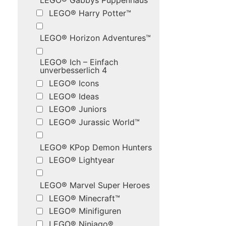
LEGO® Gabbys Puppenhaus
LEGO® Harry Potter™
LEGO® Horizon Adventures™
LEGO® Ich – Einfach
unverbesserlich 4
LEGO® Icons
LEGO® Ideas
LEGO® Juniors
LEGO® Jurassic World™
LEGO® KPop Demon Hunters
LEGO® Lightyear
LEGO® Marvel Super Heroes
LEGO® Minecraft™
LEGO® Minifiguren
LEGO® Ninjago®