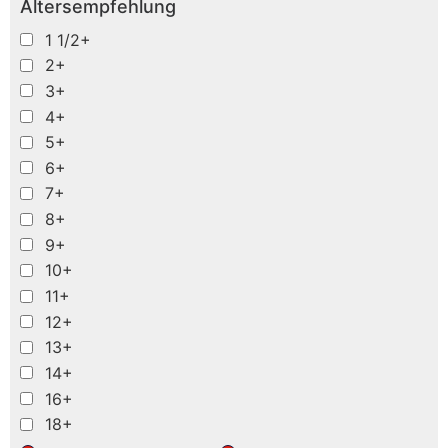
Altersempfehlung
1 1/2+
2+
3+
4+
5+
6+
7+
8+
9+
10+
11+
12+
13+
14+
16+
18+